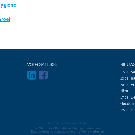
Hygiene
Groei
VOLG SALES365
NIEUW
Sa
17-07
Ha
23-03
Er
20-03
Nieu..
De
17-03
Goede m
Ie
12-03
Disclaimer
•
Privacyverklaring
© 2026 Sales365 - Alle rechten voorbehouden
Deze website is gemaakt door
Visit Media
•
Sitemap