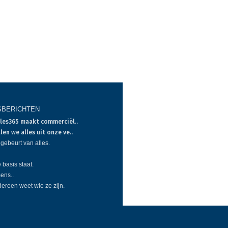
SBERICHTEN
les365 maakt commerciël..
len we alles uit onze ve..
 gebeurt van alles.
 basis staat.
ens..
dereen weet wie ze zijn.