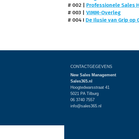
# 002
|
Professionele Sales 
# 003
|
VIMM-Overleg
# 004 I
De Ilusie van Grip op 
CONTACTGEGEVENS
New Sales Management
Sales365.nl
Hoogtedwarsstraat 41
5021 PA Tilburg
06 3740 7557
info@sales365.nl