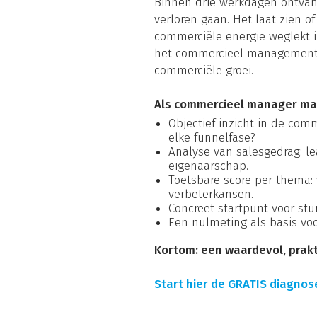
Binnen drie werkdagen ontvang
verloren gaan. Het laat zien o
commerciële energie weglekt in
het commercieel management of
commerciële groei.
Als commercieel manager ma
Objectief inzicht in de comm
elke funnelfase?
Analyse van salesgedrag: l
eigenaarschap.
Toetsbare score per thema: 
verbeterkansen.
Concreet startpunt voor st
Een nulmeting als basis vo
Kortom: een waardevol, prakt
Start hier de GRATIS diagnos