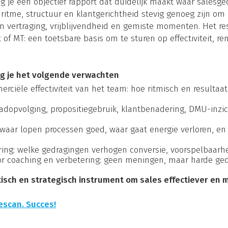
 je een objectief rapport dat duidelijk maakt waar salesg
f ritme, structuur en klantgerichtheid stevig genoeg zijn om
 vertraging, vrijblijvendheid en gemiste momenten. Het res
 MT: een toetsbare basis om te sturen op effectiviteit, re
g je het volgende verwachten
erciële effectiviteit van het team: hoe ritmisch en resultaa
eadopvolging, propositiegebruik, klantbenadering, DMU-inzi
waar lopen processen goed, waar gaat energie verloren, en 
uring: welke gedragingen verhogen conversie, voorspelbaarh
or coaching en verbetering: geen meningen, maar harde ged
isch en strategisch instrument om sales effectiever en
escan. Succes!