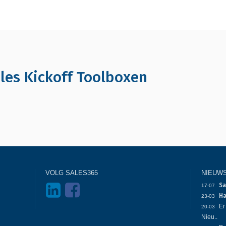
ales Kickoff Toolboxen
VOLG SALES365
NIEUW
Sa
17-07
Ha
23-03
Er
20-03
Nieu..