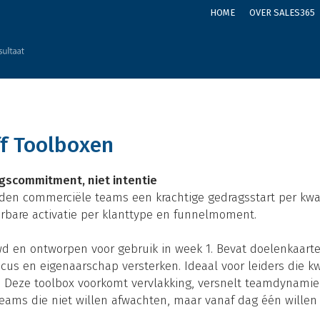
HOME
OVER SALES365
ff Toolboxen
gscommitment, niet intentie
eden commerciële teams een krachtige gedragsstart per kwar
erbare activatie per klanttype en funnelmoment.
 en ontworpen voor gebruik in week 1. Bevat doelenkaarte
us en eigenaarschap versterken. Ideaal voor leiders die k
g. Deze toolbox voorkomt vervlakking, versnelt teamdynamie
teams die niet willen afwachten, maar vanaf dag één willen 