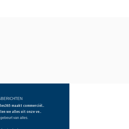
SBERICHTEN
les365 maakt commerciël..
len we alles uit onze ve..
 gebeurt van alles.