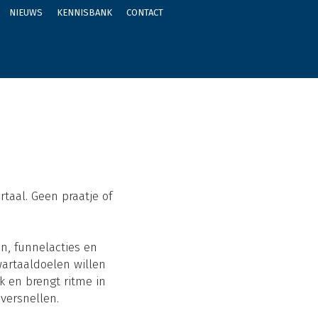
NIEUWS
KENNISBANK
CONTACT
taal. Geen praatje of
n, funnelacties en
wartaaldoelen willen
k en brengt ritme in
versnellen.