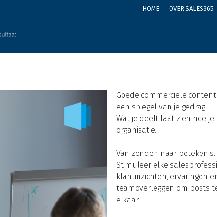
HOME
OVER SALES365
Goede commerciële content 
een spiegel van je gedrag.
Wat je deelt laat zien hoe je
organisatie.
Van zenden naar betekenis.
Stimuleer elke salesprofess
klantinzichten, ervaringen e
teamoverleggen om posts te
elkaar.