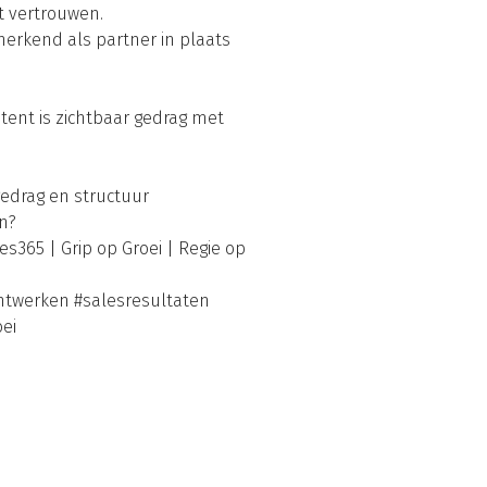
 vertrouwen.
 herkend als partner in plaats
tent is zichtbaar gedrag met
gedrag en structuur
n?
s365 | Grip op Groei | Regie op
chtwerken #salesresultaten
ei