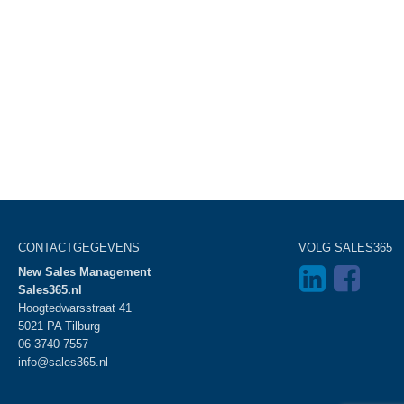
CONTACTGEGEVENS
VOLG SALES365
New Sales Management
Sales365.nl
Hoogtedwarsstraat 41
5021 PA Tilburg
06 3740 7557
info@sales365.nl