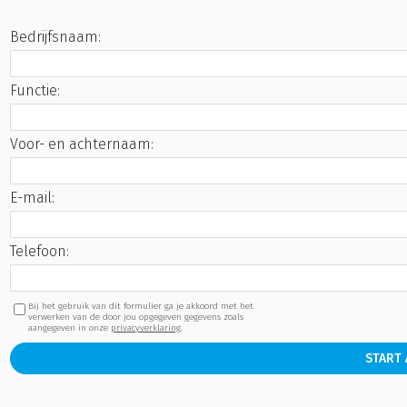
Bedrijfsnaam:
Functie:
Voor- en achternaam:
E-mail:
Telefoon:
Bij het gebruik van dit formulier ga je akkoord met het
verwerken van de door jou opgegeven gegevens zoals
aangegeven in onze
privacyverklaring
.
START