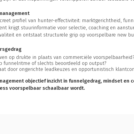
t management
eet profiel van hunter-effectiviteit: marktgerichtheid, funn
krijgt stuurinformatie voor selectie, coaching en aansturi
liteit en ontstaat structurele grip op voorspelbare new bu
ersgedrag
ouwen op drukte in plaats van commerciële voorspelbaarheid
 funnelritme of slechts beoordeeld op output?
aat door ongerichte leadkeuzes en opportunistisch klantcon
nagement objectief inzicht in funnelgedrag, mindset en
ess voorspelbaar schaalbaar wordt.