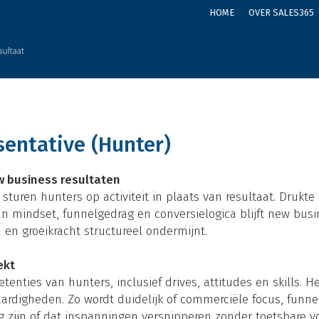
HOME
OVER SALES365
sentative (Hunter)
 business resultaten
sturen hunters op activiteit in plaats van resultaat. Drukt
van mindset, funnelgedrag en conversielogica blijft new busin
en groeikracht structureel ondermijnt.
ekt
nties van hunters, inclusief drives, attitudes en skills. H
aardigheden. Zo wordt duidelijk of commerciële focus, funne
g zijn of dat inspanningen versnipperen zonder toetsbare v