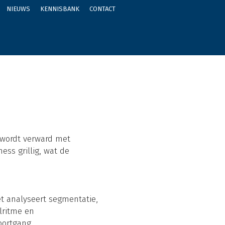
NIEUWS
KENNISBANK
CONTACT
e wordt verward met
ess grillig, wat de
et analyseert segmentatie,
lritme en
oortgang.