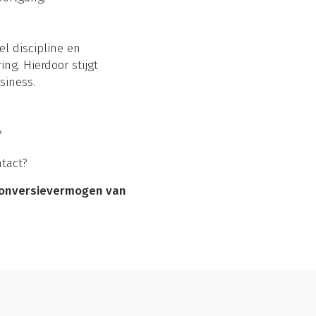
el discipline en
ng. Hierdoor stijgt
siness.
?
tact?
 conversievermogen van