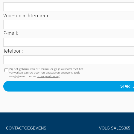
Voor- en achternaam:
E-mail:
Telefoon:
Bij het gebruik van dit formulier ga je akkoord met het
verwerken van de door jou opgegeven gegevens zoals
aangegeven in onze
privacyverklaring
.
START
CONTACTGEGEVENS
VOLG SALES365