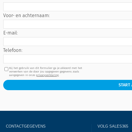
Voor- en achternaam:
E-mail:
Telefoon:
Bij het gebruik van dit formulier ga je akkoord met het
verwerken van de door jou opgegeven gegevens zoals
aangegeven in onze
privacyverklaring
.
START
CONTACTGEGEVENS
VOLG SALES365