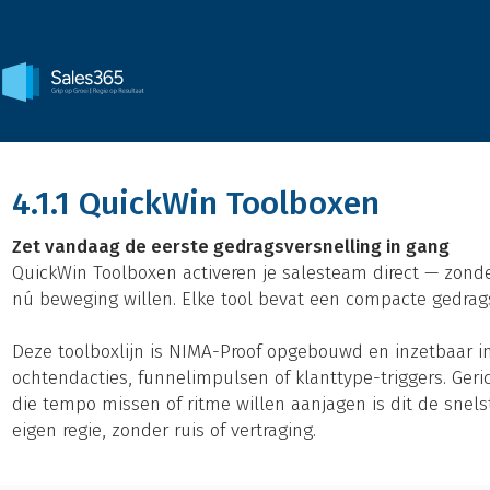
4.1.1 QuickWin Toolboxen
Zet vandaag de eerste gedragsversnelling in gang
QuickWin Toolboxen activeren je salesteam direct — zonder
nú beweging willen. Elke tool bevat een compacte gedra
Deze toolboxlijn is NIMA-Proof opgebouwd en inzetbaar i
ochtendacties, funnelimpulsen of klanttype-triggers. Geri
die tempo missen of ritme willen aanjagen is dit de sne
eigen regie, zonder ruis of vertraging.