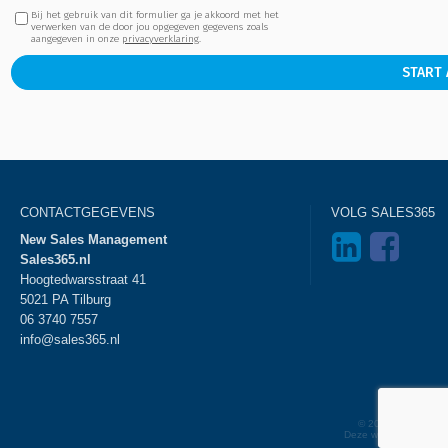
Bij het gebruik van dit formulier ga je akkoord met het
verwerken van de door jou opgegeven gegevens zoals
aangegeven in onze
privacyverklaring
.
START
CONTACTGEGEVENS
VOLG SALES365
New Sales Management
Sales365.nl
Hoogtedwarsstraat 41
5021 PA Tilburg
06 3740 7557
info@sales365.nl
Disclaimer
© 2026 Sales365 - 
Deze website is gema