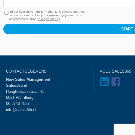
Bij het gebruik van dit formulier ga je akkoord met het
verwerken van de door jou opgegeven gegevens zoals
aangegeven in onze
privacyverklaring
.
START
CONTACTGEGEVENS
VOLG SALES365
New Sales Management
Sales365.nl
Hoogtedwarsstraat 41
5021 PA Tilburg
06 3740 7557
info@sales365.nl
Disclaimer
© 2026 Sales365 - 