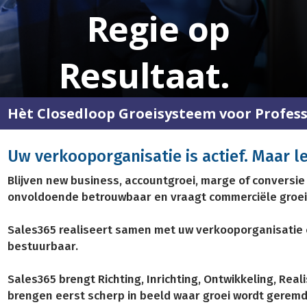
Regie op
Regie op
Regie op
Resultaat.
Resultaat.
Resultaat.
Hèt Closedloop Groeisysteem voor Profes
Uw verkooporganisatie is actief. Maar lev
Blijven new business, accountgroei, marge of conversie 
onvoldoende betrouwbaar en vraagt commerciële groei
Sales365 realiseert samen met uw verkooporganisatie
bestuurbaar.
Sales365 brengt Richting, Inrichting, Ontwikkeling, Re
brengen eerst scherp in beeld waar groei wordt gerem