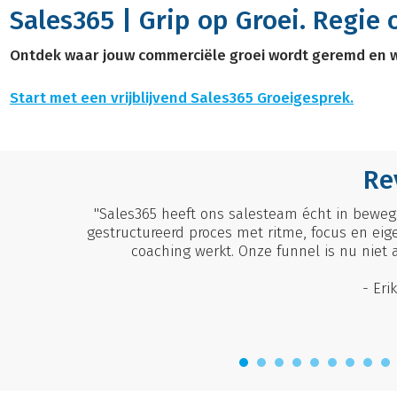
Sales365 | Grip op Groei. Regie 
Ontdek waar jouw commerciële groei wordt geremd en we
Start met een vrijblijvend Sales365 Groeigesprek.
Re
"Sales365 heeft ons salesteam écht in beweg
gestructureerd proces met ritme, focus en eig
coaching werkt. Onze funnel is nu niet a
- Eri